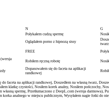
N
G
Połykałem cudzą spermę
Nosi
Dosz
Oglądałem porno z hipnozą sissy
twarz
FREE
Połyk
(wersja
Robiłem ręczną robotę
Nosił
Dopasowałem się do faceta na aplikacji
azdy
Robił
randkowej
do faceta na aplikacji randkowej,
Doszedłem na własną twarz,
Doszed
iłem klatkę czystości,
Nosiłem korek analny,
Nosiłem pończochy,
Nos
m własną spermę,
Przetłumaczono z DeepL.com (wersja darmowa),
Pu
 korka analnego w miejscu publicznym,
Wysyłałem nagie fotki do ni