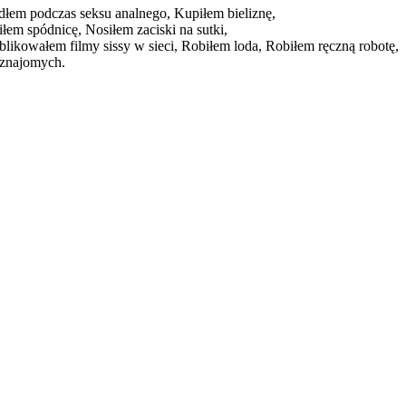
łem podczas seksu analnego,
Kupiłem bieliznę,
iłem spódnicę,
Nosiłem zaciski na sutki,
blikowałem filmy sissy w sieci,
Robiłem loda,
Robiłem ręczną robotę,
eznajomych.