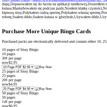
dupę,Dopasowałem się do faceta na aplikacji randkowej,Doszedłem 
kutasa,Masturbowałem się podczas jazdy,Nosiłem klatkę czystości,N
hipnozą sissy,Połykałem cudzą spermę,Połykałem własną spermę,Prz
robotę,Ssałem dildo,Ssałem kutasa w gloryhole,Używałem dildo,Uż
Purchase More Unique Bingo Cards
Purchased packs are electronically delivered and contain either 10, 2
10 pages of Sissy Bingo
10
pages
30¢ per page
now
$
2
.95
25 pages of Sissy Bingo
25
pages
20¢ per page
now
$
4
.95
50 pages of Sissy Bingo
50
pages
14¢ per page
now
$
6
.95