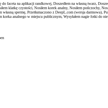
do faceta na aplikacji randkowej,
Doszedłem na własną twarz,
Doszed
iłem klatkę czystości,
Nosiłem korek analny,
Nosiłem pończochy,
Nos
m własną spermę,
Przetłumaczono z DeepL.com (wersja darmowa),
Pu
 korka analnego w miejscu publicznym,
Wysyłałem nagie fotki do ni
pen