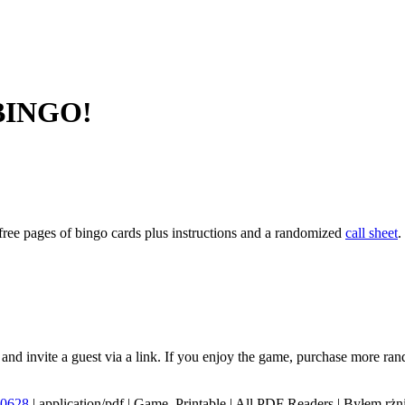
 BINGO!
free pages of bingo cards plus instructions and a randomized
call sheet
.
and invite a guest via a link. If you enjoy the game, purchase more ran
40628
|
application/pdf
|
Game, Printable
|
All PDF Readers
|
Byłem rżni