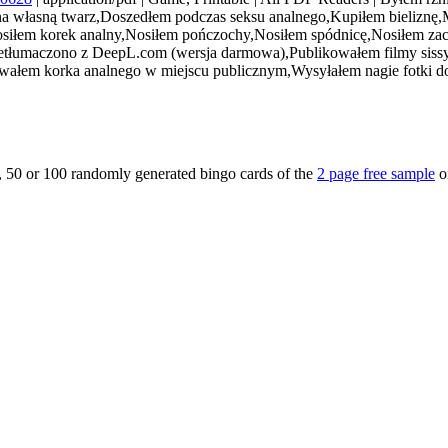
na własną twarz,Doszedłem podczas seksu analnego,Kupiłem bieliznę
osiłem korek analny,Nosiłem pończochy,Nosiłem spódnicę,Nosiłem zaci
etłumaczono z DeepL.com (wersja darmowa),Publikowałem filmy sissy
ywałem korka analnego w miejscu publicznym,Wysyłałem nagie fotki d
5, 50 or 100 randomly generated bingo cards of the
2 page free sample
o