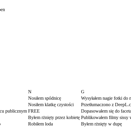
pen
N
G
Nosiłem spódnicę
Wysyłałem nagie fotki do 
Nosiłem klatkę czystości
Przetłumaczono z DeepL.
cu publicznym
FREE
Dopasowałem się do faceta
Byłem rżnięty przez kobietę
Publikowałem filmy sissy w
o
Robiłem loda
Byłem rżnięty w dupę