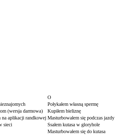
O
nieznajomych
Połykałem własną spermę
com (wersja darmowa)
Kupiłem bieliznę
 na aplikacji randkowej
Masturbowałem się podczas jazdy
 sieci
Ssałem kutasa w gloryhole
Masturbowałem się do kutasa