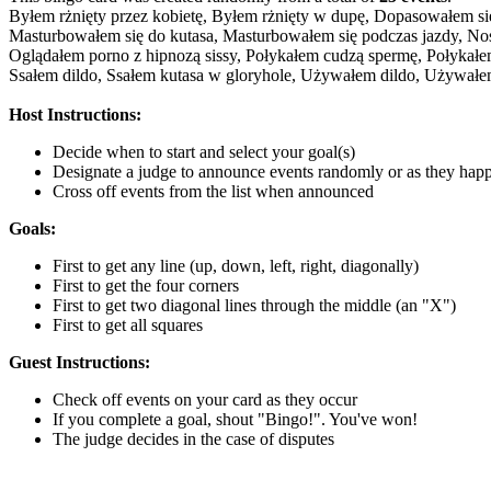
Byłem rżnięty przez kobietę,
Byłem rżnięty w dupę,
Dopasowałem się 
Masturbowałem się do kutasa,
Masturbowałem się podczas jazdy,
Nos
Oglądałem porno z hipnozą sissy,
Połykałem cudzą spermę,
Połykałe
Ssałem dildo,
Ssałem kutasa w gloryhole,
Używałem dildo,
Używałem
Host Instructions:
Decide when to start and select your goal(s)
Designate a judge to announce events randomly or as they hap
Cross off events from the list when announced
Goals:
First to get any line (up, down, left, right, diagonally)
First to get the four corners
First to get two diagonal lines through the middle (an "X")
First to get all squares
Guest Instructions:
Check off events on your card as they occur
If you complete a goal, shout "Bingo!". You've won!
The judge decides in the case of disputes