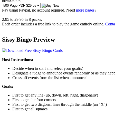
now
$
29
.95
Pay using
Paypal, no account required. Need
more pages
?
2.95
to
29.95
in
8
packs.
Each order includes a free link to play the game entirely online.
Conta
Sissy Bingo Preview
Host Instructions:
Decide when to start and select your goal(s)
Designate a judge to announce events randomly or as they hap
Cross off events from the list when announced
Goals:
First to get any line (up, down, left, right, diagonally)
First to get the four corners
First to get two diagonal lines through the middle (an "X")
First to get all squares