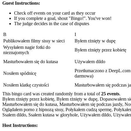
Guest Instructions:
Check off events on your card as they occur
If you complete a goal, shout "Bingo!". You've won!
The judge decides in the case of disputes
B
I
Publikowałem filmy sissy w sieci
Byłem rżnięty w dupę
Wysyłałem nagie fotki do
Byłem rżnięty przez kobietę
nieznajomych
Masturbowałem się do kutasa
Używałem dildo
Przetłumaczono z DeepL.com 
Nosiłem spódnicę
darmowa)
Nosiłem klatkę czystości
Masturbowałem się podczas j
This bingo card was created randomly from a total of
25 events
.
Byłem rżnięty przez kobietę,
Byłem rżnięty w dupę,
Dopasowałem się 
Masturbowałem się do kutasa,
Masturbowałem się podczas jazdy,
Nos
Oglądałem porno z hipnozą sissy,
Połykałem cudzą spermę,
Połykałe
Ssałem dildo,
Ssałem kutasa w gloryhole,
Używałem dildo,
Używałem
Host Instructions: