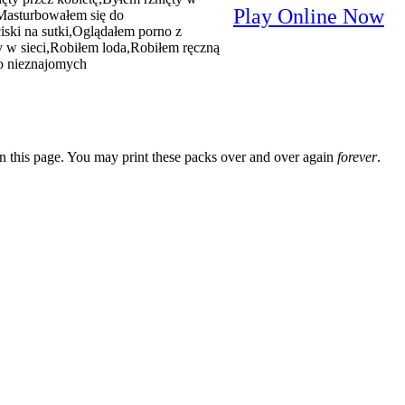
Play Online Now
,Masturbowałem się do
ski na sutki,Oglądałem porno z
 w sieci,Robiłem loda,Robiłem ręczną
o nieznajomych
n this page. You may print these packs over and over again
forever
.