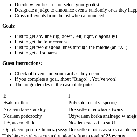
Decide when to start and select your goal(s)
Designate a judge to announce events randomly or as they hap
Cross off events from the list when announced
Goals:
First to get any line (up, down, left, right, diagonally)
First to get the four corners
First to get two diagonal lines through the middle (an "X")
First to get all squares
Guest Instructions:
Check off events on your card as they occur
If you complete a goal, shout "Bingo!". You've won!
The judge decides in the case of disputes
B
I
Ssałem dildo
Połykałem cudzą spermę
Nosiłem korek analny
Doszedłem na własną twarz
Nosiłem pończochy
Używałem korka analnego w miejs
Używałem dildo
Nosiłem zaciski na sutki
Oglądałem porno z hipnozą sissy
Doszedłem podczas seksu analneg
This bingo card was created randomly from a total of
25 events
.