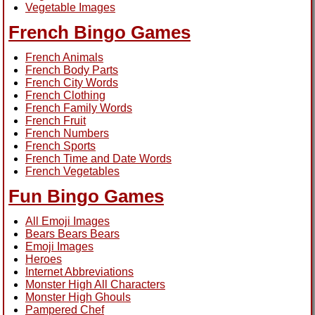
Vegetable Images
French Bingo Games
French Animals
French Body Parts
French City Words
French Clothing
French Family Words
French Fruit
French Numbers
French Sports
French Time and Date Words
French Vegetables
Fun Bingo Games
All Emoji Images
Bears Bears Bears
Emoji Images
Heroes
Internet Abbreviations
Monster High All Characters
Monster High Ghouls
Pampered Chef