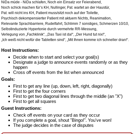
NiDa müde - NiDa schlafen,
Noch ein Einsatz vor Feierabend,
Noch schick machen für’s KH,
Nullinger,
Pat. wartet an der Haustür,
Pat. will nicht ins KH,
Patient muss/sitzt noch auf der Toilette,
Psychisch dekompensierter Patient mit aktuem Nichts,
Reanimation,
Relevante Sprachbarriere,
Rudelfahrt,
Schlimm 7 sonstiges,
Schmerzen 10/10,
Selbstinduzierte Hypertonie durch vermehrte RR-Messung,
Verlegung von „Fachklinik“,
„Das Taxi ist da!“,
„Der Hund tut nix!“,
„Ich weiß nicht wofür die Tabletten sind“,
„Mit Ihnen komme ich schneller dran!“.
Host Instructions:
Decide when to start and select your goal(s)
Designate a judge to announce events randomly or as they
happen
Cross off events from the list when announced
Goals:
First to get any line (up, down, left, right, diagonally)
First to get the four corners
First to get two diagonal lines through the middle (an "X")
First to get all squares
Guest Instructions:
Check off events on your card as they occur
If you complete a goal, shout "Bingo!". You've won!
The judge decides in the case of disputes