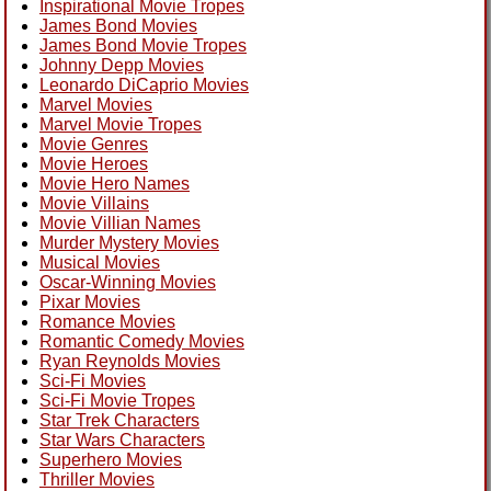
Inspirational Movie Tropes
James Bond Movies
James Bond Movie Tropes
Johnny Depp Movies
Leonardo DiCaprio Movies
Marvel Movies
Marvel Movie Tropes
Movie Genres
Movie Heroes
Movie Hero Names
Movie Villains
Movie Villian Names
Murder Mystery Movies
Musical Movies
Oscar-Winning Movies
Pixar Movies
Romance Movies
Romantic Comedy Movies
Ryan Reynolds Movies
Sci-Fi Movies
Sci-Fi Movie Tropes
Star Trek Characters
Star Wars Characters
Superhero Movies
Thriller Movies