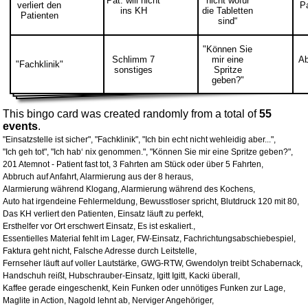
Pat. will nicht
nicht wofür
verliert den
Pa
ins KH
die Tabletten
Patienten
sind“
"Können Sie
Schlimm 7
mir eine
Ab
"Fachklinik"
sonstiges
Spritze
geben?"
This bingo card was created randomly from a total of
55
events
.
"Einsatzstelle ist sicher",
"Fachklinik",
"Ich bin echt nicht wehleidig aber...",
"Ich geh tot",
"Ich hab‘ nix genommen.",
"Können Sie mir eine Spritze geben?",
201 Atemnot - Patient fast tot,
3 Fahrten am Stück oder über 5 Fahrten,
Abbruch auf Anfahrt,
Alarmierung aus der 8 heraus,
Alarmierung während Klogang,
Alarmierung während des Kochens,
Auto hat irgendeine Fehlermeldung,
Bewusstloser spricht,
Blutdruck 120 mit 80,
Das KH verliert den Patienten,
Einsatz läuft zu perfekt,
Ersthelfer vor Ort erschwert Einsatz,
Es ist eskaliert.,
Essentielles Material fehlt im Lager,
FW-Einsatz,
Fachrichtungsabschiebespiel,
Faktura geht nicht,
Falsche Adresse durch Leitstelle,
Fernseher läuft auf voller Lautstärke,
GWG-RTW,
Gwendolyn treibt Schabernack,
Handschuh reißt,
Hubschrauber-Einsatz,
Igitt Igitt,
Kacki überall,
Kaffee gerade eingeschenkt,
Kein Funken oder unnötiges Funken zur Lage,
Maglite in Action,
Nagold lehnt ab,
Nerviger Angehöriger,