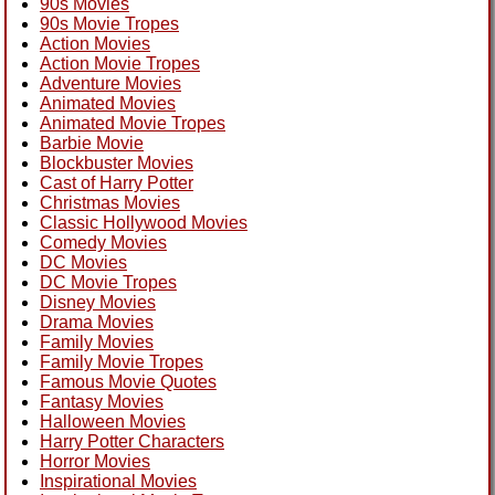
90s Movies
90s Movie Tropes
Action Movies
Action Movie Tropes
Adventure Movies
Animated Movies
Animated Movie Tropes
Barbie Movie
Blockbuster Movies
Cast of Harry Potter
Christmas Movies
Classic Hollywood Movies
Comedy Movies
DC Movies
DC Movie Tropes
Disney Movies
Drama Movies
Family Movies
Family Movie Tropes
Famous Movie Quotes
Fantasy Movies
Halloween Movies
Harry Potter Characters
Horror Movies
Inspirational Movies