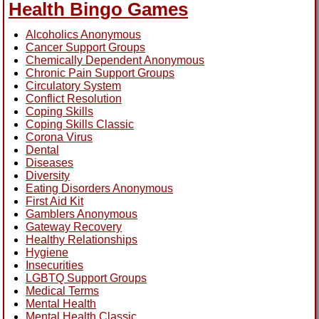
Health Bingo Games
Alcoholics Anonymous
Cancer Support Groups
Chemically Dependent Anonymous
Chronic Pain Support Groups
Circulatory System
Conflict Resolution
Coping Skills
Coping Skills Classic
Corona Virus
Dental
Diseases
Diversity
Eating Disorders Anonymous
First Aid Kit
Gamblers Anonymous
Gateway Recovery
Healthy Relationships
Hygiene
Insecurities
LGBTQ Support Groups
Medical Terms
Mental Health
Mental Health Classic