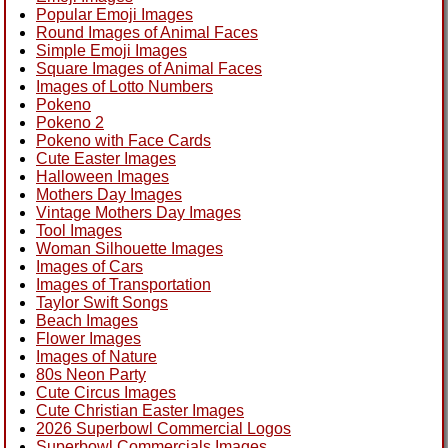
Popular Emoji Images
Round Images of Animal Faces
Simple Emoji Images
Square Images of Animal Faces
Images of Lotto Numbers
Pokeno
Pokeno 2
Pokeno with Face Cards
Cute Easter Images
Halloween Images
Mothers Day Images
Vintage Mothers Day Images
Tool Images
Woman Silhouette Images
Images of Cars
Images of Transportation
Taylor Swift Songs
Beach Images
Flower Images
Images of Nature
80s Neon Party
Cute Circus Images
Cute Christian Easter Images
2026 Superbowl Commercial Logos
Superbowl Commercials Images