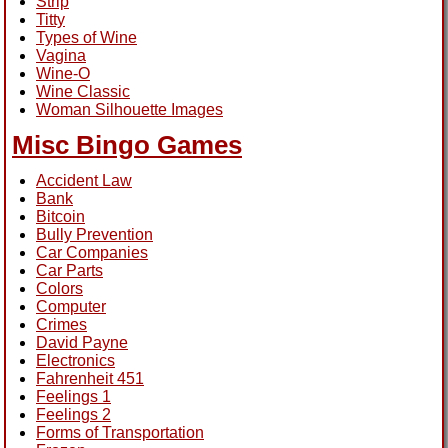
Strip
Titty
Types of Wine
Vagina
Wine-O
Wine Classic
Woman Silhouette Images
Misc Bingo Games
Accident Law
Bank
Bitcoin
Bully Prevention
Car Companies
Car Parts
Colors
Computer
Crimes
David Payne
Electronics
Fahrenheit 451
Feelings 1
Feelings 2
Forms of Transportation