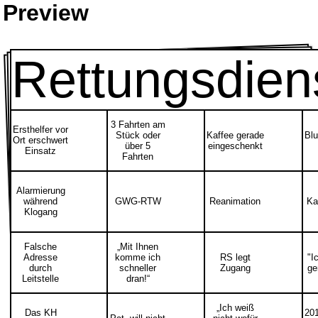
Preview
Rettungsdien
3 Fahrten am
Ersthelfer vor
Stück oder
Kaffee gerade
Blu
Ort erschwert
über 5
eingeschenkt
Einsatz
Fahrten
Alarmierung
während
GWG-RTW
Reanimation
Ka
Klogang
Falsche
„Mit Ihnen
Adresse
komme ich
RS legt
"I
durch
schneller
Zugang
ge
Leitstelle
dran!“
„Ich weiß
Das KH
201