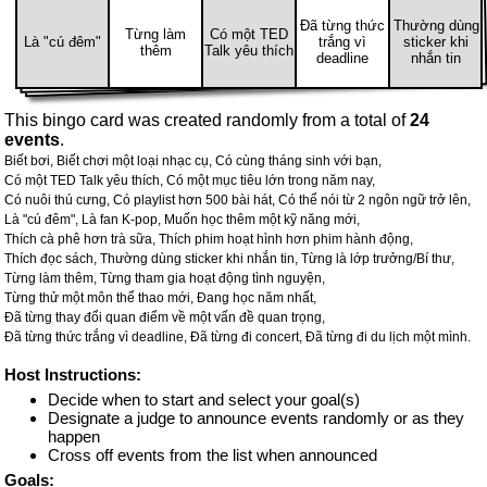
Đã từng thức
Thường dùng
Từng làm
Có một TED
Là "cú đêm"
trắng vì
sticker khi
thêm
Talk yêu thích
deadline
nhắn tin
This bingo card was created randomly from a total of
24
events
.
Biết bơi,
Biết chơi một loại nhạc cụ,
Có cùng tháng sinh với bạn,
Có một TED Talk yêu thích,
Có một mục tiêu lớn trong năm nay,
Có nuôi thú cưng,
Có playlist hơn 500 bài hát,
Có thể nói từ 2 ngôn ngữ trở lên,
Là "cú đêm",
Là fan K-pop,
Muốn học thêm một kỹ năng mới,
Thích cà phê hơn trà sữa,
Thích phim hoạt hình hơn phim hành động,
Thích đọc sách,
Thường dùng sticker khi nhắn tin,
Từng là lớp trưởng/Bí thư,
Từng làm thêm,
Từng tham gia hoạt động tình nguyện,
Từng thử một môn thể thao mới,
Đang học năm nhất,
Đã từng thay đổi quan điểm về một vấn đề quan trọng,
Đã từng thức trắng vì deadline,
Đã từng đi concert,
Đã từng đi du lịch một mình.
Host Instructions:
Decide when to start and select your goal(s)
Designate a judge to announce events randomly or as they
happen
Cross off events from the list when announced
Goals: