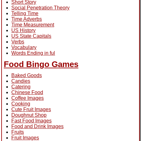
Short Story
Social Penetration Theory
Telling Time
Time Adverbs
Time Measurement
US History
US State Capitals
Verbs
Vocabulary
Words Ending in ful
Food Bingo Games
Baked Goods
Candies
Catering
Chinese Food
Coffee Images
Cooking
Cute Fruit Images
Doughnut Shop
Fast Food Images
Food and Drink Images
Fruits
Fruit Images