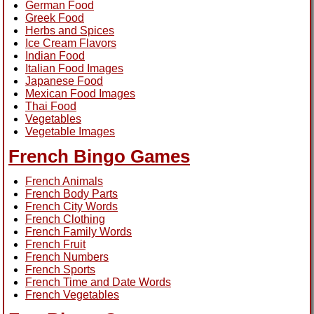
German Food
Greek Food
Herbs and Spices
Ice Cream Flavors
Indian Food
Italian Food Images
Japanese Food
Mexican Food Images
Thai Food
Vegetables
Vegetable Images
French Bingo Games
French Animals
French Body Parts
French City Words
French Clothing
French Family Words
French Fruit
French Numbers
French Sports
French Time and Date Words
French Vegetables