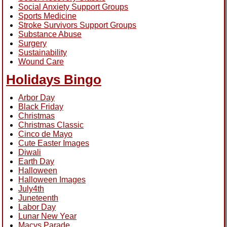
Social Anxiety Support Groups
Sports Medicine
Stroke Survivors Support Groups
Substance Abuse
Surgery
Sustainability
Wound Care
Holidays Bingo
Arbor Day
Black Friday
Christmas
Christmas Classic
Cinco de Mayo
Cute Easter Images
Diwali
Earth Day
Halloween
Halloween Images
July4th
Juneteenth
Labor Day
Lunar New Year
Macys Parade