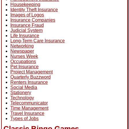
Housekeeping
Identity Theft Insurance
Images of Logos
Insurance Companies
Insurance Fraud
Judicial System
Life Insurance
Long-Term Care Insurance
Networking
Newspaper
Nurses Week
Occupations
Pet Insurance
Project Management
Quarterly Buzzword
Renters Insurance
Social Media
Stationery
Technology
Telecommunicator
Time Management
Travel Insurance
Types of Jobs
Classic Bingo Games