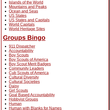
Islands of the World
Mountains and Peaks
Ocean and Seas
US States
US States and Capitals
World Capitals
World Heritage Sites
Groups Bingo
911 Dispatcher
Accountability
Boy Scouts
Boy Scouts of America
Boy Scout Merit Badges
Community Leaders
Cub Scouts of America
Cultural Diversity
Cultural Societies
Daisy
Girl Scouts
Goal Based Accountability
Hobbyist Groups
Human
Human with Blanks for Names