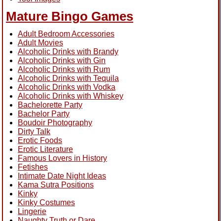
Mature Bingo Games
Adult Bedroom Accessories
Adult Movies
Alcoholic Drinks with Brandy
Alcoholic Drinks with Gin
Alcoholic Drinks with Rum
Alcoholic Drinks with Tequila
Alcoholic Drinks with Vodka
Alcoholic Drinks with Whiskey
Bachelorette Party
Bachelor Party
Boudoir Photography
Dirty Talk
Erotic Foods
Erotic Literature
Famous Lovers in History
Fetishes
Intimate Date Night Ideas
Kama Sutra Positions
Kinky
Kinky Costumes
Lingerie
Naughty Truth or Dare