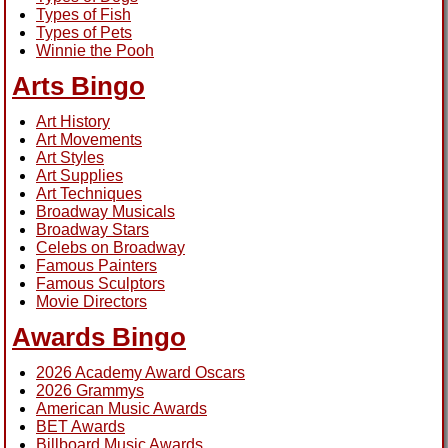
Types of Fish
Types of Pets
Winnie the Pooh
Arts Bingo
Art History
Art Movements
Art Styles
Art Supplies
Art Techniques
Broadway Musicals
Broadway Stars
Celebs on Broadway
Famous Painters
Famous Sculptors
Movie Directors
Awards Bingo
2026 Academy Award Oscars
2026 Grammys
American Music Awards
BET Awards
Billboard Music Awards