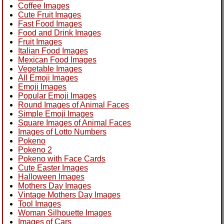
Coffee Images
Cute Fruit Images
Fast Food Images
Food and Drink Images
Fruit Images
Italian Food Images
Mexican Food Images
Vegetable Images
All Emoji Images
Emoji Images
Popular Emoji Images
Round Images of Animal Faces
Simple Emoji Images
Square Images of Animal Faces
Images of Lotto Numbers
Pokeno
Pokeno 2
Pokeno with Face Cards
Cute Easter Images
Halloween Images
Mothers Day Images
Vintage Mothers Day Images
Tool Images
Woman Silhouette Images
Images of Cars