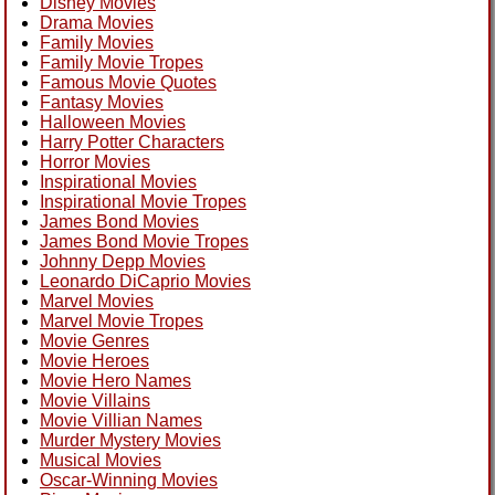
Disney Movies
Drama Movies
Family Movies
Family Movie Tropes
Famous Movie Quotes
Fantasy Movies
Halloween Movies
Harry Potter Characters
Horror Movies
Inspirational Movies
Inspirational Movie Tropes
James Bond Movies
James Bond Movie Tropes
Johnny Depp Movies
Leonardo DiCaprio Movies
Marvel Movies
Marvel Movie Tropes
Movie Genres
Movie Heroes
Movie Hero Names
Movie Villains
Movie Villian Names
Murder Mystery Movies
Musical Movies
Oscar-Winning Movies