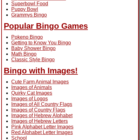
Superbowl Food
Puppy Bowl
Grammys Bingo
Popular Bingo Games
Pokeno Bingo
Getting to Know You Bingo
Baby Shower Bingo
Math Bingo
Classic Style Bingo
Bingo with Images!
Cute Farm Animal Images
Images of Animals
Quirky Cat Images
Images of Logos
Images of All Country Flags
Images of Country Flags
Images of Hebrew Alphabet
Images of Hebrew Letters
Pink Alphabet Letter Images
Red Alphabet Letter Images
School