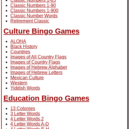
Classic Numbers 1-85
Classic Numbers 1-90
Classic Numbers 1-900
Classic Number Words
Retirement Classic
Culture Bingo Games
ALOHA
Black History
Countries
Images of All Country Flags
Images of Country Flags
Images of Hebrew Alphabet
Images of Hebrew Letters
Mexican Culture
Western
Yiddish Words
Education Bingo Games
13 Colonies
3 Letter Words
4 Letter Words 2
4 Letter Words A-D