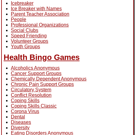
Icebreaker
Ice Breaker with Names
Parent Teacher Association
People
Professional Organizations
Social Clubs
Speed Friending
Volunteer Groups
Youth Groups
Health Bingo Games
Alcoholics Anonymous
Cancer Support Groups
Chemically Dependent Anonymous
Chronic Pain Support Groups
Circulatory System
Conflict Resolution
Coping Skills
Coping Skills Classic
Corona Virus
Dental
Diseases
Diversity
Eating Disorders Anonymous