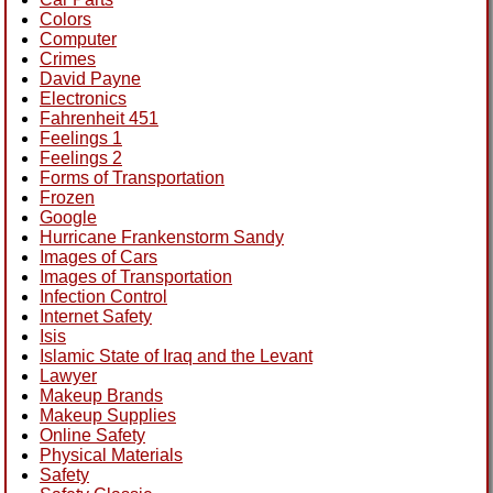
Colors
Computer
Crimes
David Payne
Electronics
Fahrenheit 451
Feelings 1
Feelings 2
Forms of Transportation
Frozen
Google
Hurricane Frankenstorm Sandy
Images of Cars
Images of Transportation
Infection Control
Internet Safety
Isis
Islamic State of Iraq and the Levant
Lawyer
Makeup Brands
Makeup Supplies
Online Safety
Physical Materials
Safety