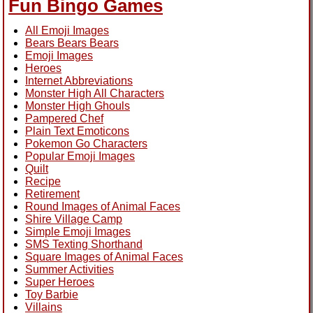
Fun Bingo Games
All Emoji Images
Bears Bears Bears
Emoji Images
Heroes
Internet Abbreviations
Monster High All Characters
Monster High Ghouls
Pampered Chef
Plain Text Emoticons
Pokemon Go Characters
Popular Emoji Images
Quilt
Recipe
Retirement
Round Images of Animal Faces
Shire Village Camp
Simple Emoji Images
SMS Texting Shorthand
Square Images of Animal Faces
Summer Activities
Super Heroes
Toy Barbie
Villains