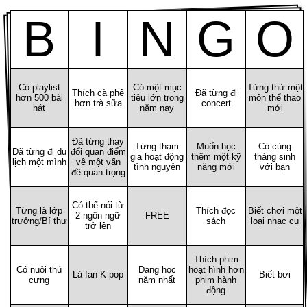
B
I
N
G
O
Có playlist
Có một mục
Từng thử một
Thích cà phê
Đã từng đi
hơn 500 bài
tiêu lớn trong
môn thể thao
hơn trà sữa
concert
hát
năm nay
mới
Đã từng thay
Từng tham
Muốn học
Có cùng
Đã từng đi du
đổi quan điểm
gia hoạt động
thêm một kỹ
tháng sinh
lịch một mình
về một vấn
tình nguyện
năng mới
với bạn
đề quan trọng
Có thể nói từ
Từng là lớp
Thích đọc
Biết chơi một
2 ngôn ngữ
FREE
trưởng/Bí thư
sách
loại nhạc cụ
trở lên
Thích phim
Có nuôi thú
Đang học
hoạt hình hơn
Là fan K-pop
Biết bơi
cưng
năm nhất
phim hành
động