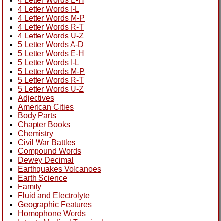
4 Letter Words E-H
4 Letter Words I-L
4 Letter Words M-P
4 Letter Words R-T
4 Letter Words U-Z
5 Letter Words A-D
5 Letter Words E-H
5 Letter Words I-L
5 Letter Words M-P
5 Letter Words R-T
5 Letter Words U-Z
Adjectives
American Cities
Body Parts
Chapter Books
Chemistry
Civil War Battles
Compound Words
Dewey Decimal
Earthquakes Volcanoes
Earth Science
Family
Fluid and Electrolyte
Geographic Features
Homophone Words