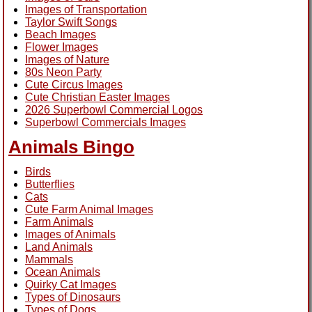
Images of Transportation
Taylor Swift Songs
Beach Images
Flower Images
Images of Nature
80s Neon Party
Cute Circus Images
Cute Christian Easter Images
2026 Superbowl Commercial Logos
Superbowl Commercials Images
Animals Bingo
Birds
Butterflies
Cats
Cute Farm Animal Images
Farm Animals
Images of Animals
Land Animals
Mammals
Ocean Animals
Quirky Cat Images
Types of Dinosaurs
Types of Dogs