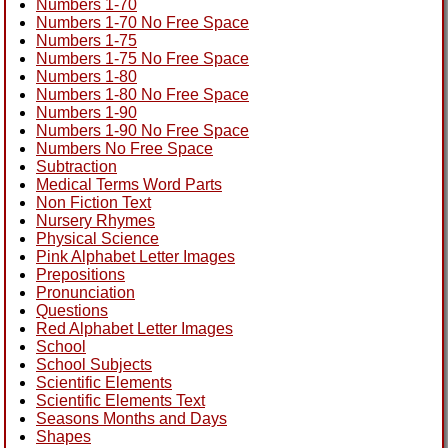
Numbers 1-70
Numbers 1-70 No Free Space
Numbers 1-75
Numbers 1-75 No Free Space
Numbers 1-80
Numbers 1-80 No Free Space
Numbers 1-90
Numbers 1-90 No Free Space
Numbers No Free Space
Subtraction
Medical Terms Word Parts
Non Fiction Text
Nursery Rhymes
Physical Science
Pink Alphabet Letter Images
Prepositions
Pronunciation
Questions
Red Alphabet Letter Images
School
School Subjects
Scientific Elements
Scientific Elements Text
Seasons Months and Days
Shapes