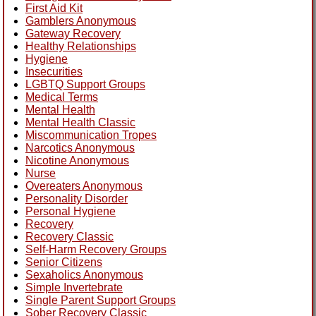
First Aid Kit
Gamblers Anonymous
Gateway Recovery
Healthy Relationships
Hygiene
Insecurities
LGBTQ Support Groups
Medical Terms
Mental Health
Mental Health Classic
Miscommunication Tropes
Narcotics Anonymous
Nicotine Anonymous
Nurse
Overeaters Anonymous
Personality Disorder
Personal Hygiene
Recovery
Recovery Classic
Self-Harm Recovery Groups
Senior Citizens
Sexaholics Anonymous
Simple Invertebrate
Single Parent Support Groups
Sober Recovery Classic