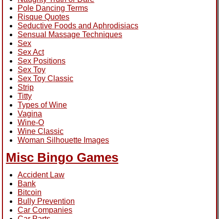
Pole Dancing Terms
Risque Quotes
Seductive Foods and Aphrodisiacs
Sensual Massage Techniques
Sex
Sex Act
Sex Positions
Sex Toy
Sex Toy Classic
Strip
Titty
Types of Wine
Vagina
Wine-O
Wine Classic
Woman Silhouette Images
Misc Bingo Games
Accident Law
Bank
Bitcoin
Bully Prevention
Car Companies
Car Parts